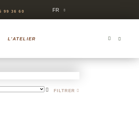
FR
 99 36 60
L’ATELIER
FILTRER