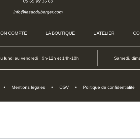
05 65 99 36 60
info@lesacduberger.com
ON COMPTE
LA BOUTIQUE
L’ATELIER
CO
u lundi au vendredi : 9h-12h et 14h-18h
Samedi, dima
•
•
•
er
Mentions légales
CGV
Politique de confidentialité