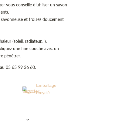
rger vous conseille d’utiliser un savon
ent).
u savonneuse et frottez doucement
aleur (soleil, radiateur…).
pliquez une fine couche avec un
re pénétrer.
 au 05 65 99 36 60.
Emballage
recyclé