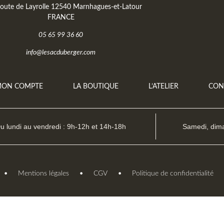
oute de Layrolle 12540 Marnhagues-et-Latour
FRANCE
05 65 99 36 60
info@lesacduberger.com
ON COMPTE
LA BOUTIQUE
L’ATELIER
CON
u lundi au vendredi : 9h-12h et 14h-18h
Samedi, dima
•
•
•
r
Mentions légales
CGV
Politique de confidentialité