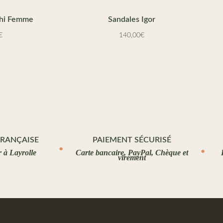
dhi Femme
Sandales Igor
€
140,00
€
FRANÇAISE
PAIEMENT SÉCURISÉ
r à Layrolle
Carte bancaire, PayPal, Chèque et
virement