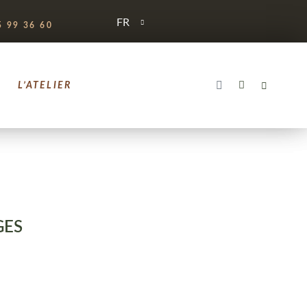
FR
 99 36 60
L’ATELIER
GES