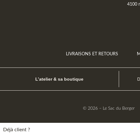
4100 r
LIVRAISONS ET RETOURS
M
L’atelier & sa boutique
D
© 2026 – Le Sac du Berge
Déjà client ?