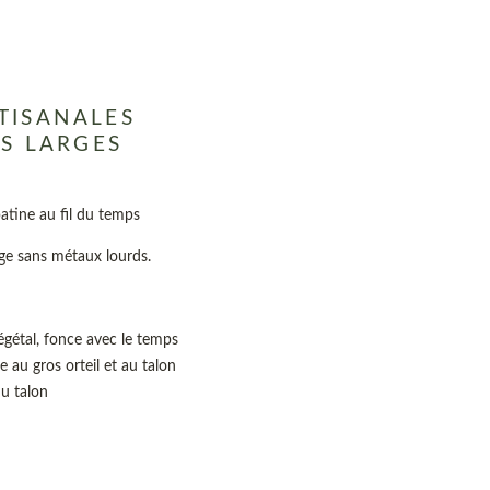
TISANALES
ES LARGES
 patine au fil du temps
age sans métaux lourds.
végétal, fonce avec le temps
e au gros orteil et au talon
du talon