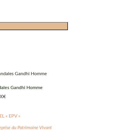
AU PANIER
dales Gandhi Homme
00
€
EL « EPV »
eprise du Patrimoine Vivant