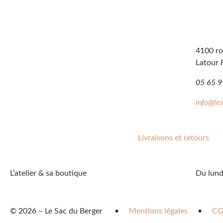
4100 ro
Latour
05 65 9
info@le
Livraisons et retours
L’atelier & sa boutique
Du lund
© 2026 – Le Sac du Berger
•
Mentions légales
•
CG